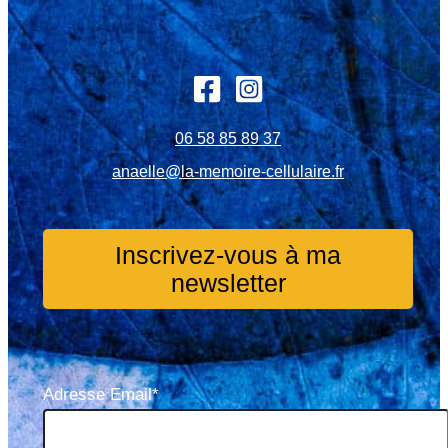
06 58 85 89 37
anaelle@la-memoire-cellulaire.fr
Inscrivez-vous à ma
newsletter
Adresse Email*