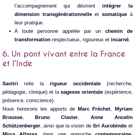
l’accompagnement qui désirent
intégrer la
dimension transgénérationnelle
et
somatique
à
leur pratique.
À toute personne appelée par un
chemin de
transformation
respectueux, rigoureux et
incarné
.
6. Un pont vivant entre la France
et l’Inde
Savitri
relie la
rigueur occidentale
(recherche,
pédagogie, clinique) et la
sagesse orientale
(expérience,
présence, conscience).
Nous honorons les apports de
Marc Fréchet
,
Myriam
Brousse
,
Bruno Clavier
,
Anne Ancelin
Schützenberger
, ainsi que la vision de
Sri Aurobindo
et
Mirra Alfassa
, dans une approche
contemporaine
,